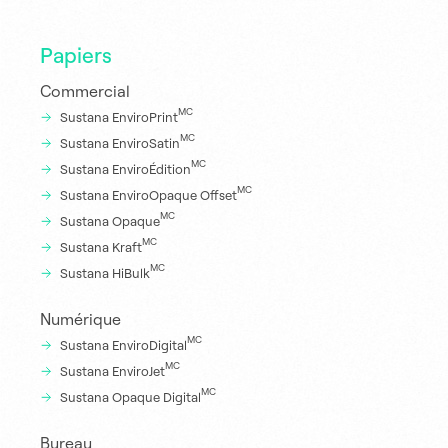
Papiers
Commercial
MC
Sustana EnviroPrint
MC
Sustana EnviroSatin
MC
Sustana EnviroÉdition
MC
Sustana EnviroOpaque Offset
MC
Sustana Opaque
MC
Sustana Kraft
MC
Sustana HiBulk
Numérique
MC
Sustana EnviroDigital
MC
Sustana EnviroJet
MC
Sustana Opaque Digital
Bureau