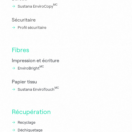
MC
Sustana EnviroCopy
Sécuritaire
Profil sécuritaire
Fibres
Impression et écriture
MC
EnviroBright
Papier tissu
MC
Sustana EnviroTouch
Récupération
Recyclage
Déchiquetage