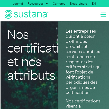
Journal
Ressources
Carrières
Nous joindre
EN
Nos
Les entreprises
qui ont à cœur
d’offrir des
certifications
produits et
services durables
sont tenues de
et nos
respecter des
critères stricts qui
attributs
font l’objet de
vérifications
périodiques des
organismes de
certification.
Nos certifications
visent à