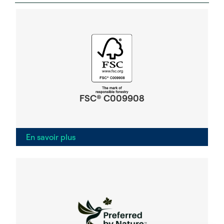
FSC® C009908
En savoir plus