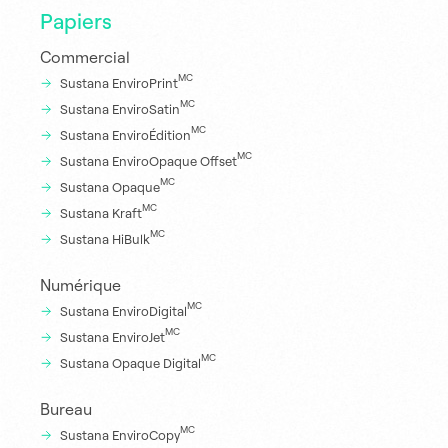
Papiers
Commercial
MC
Sustana EnviroPrint
MC
Sustana EnviroSatin
MC
Sustana EnviroÉdition
MC
Sustana EnviroOpaque Offset
MC
Sustana Opaque
MC
Sustana Kraft
MC
Sustana HiBulk
Numérique
MC
Sustana EnviroDigital
MC
Sustana EnviroJet
MC
Sustana Opaque Digital
Bureau
MC
Sustana EnviroCopy