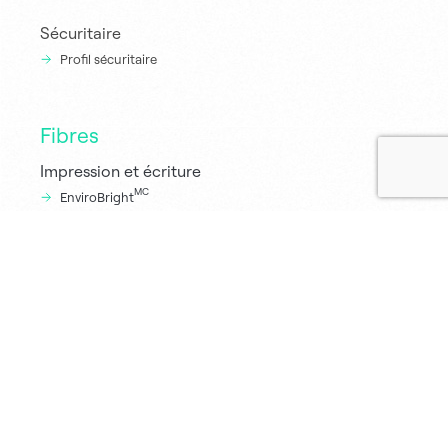
Sécuritaire
Profil sécuritaire
Fibres
Impression et écriture
MC
EnviroBright
Papier tissu
MC
Sustana EnviroTouch
Récupération
Recyclage
Déchiquetage