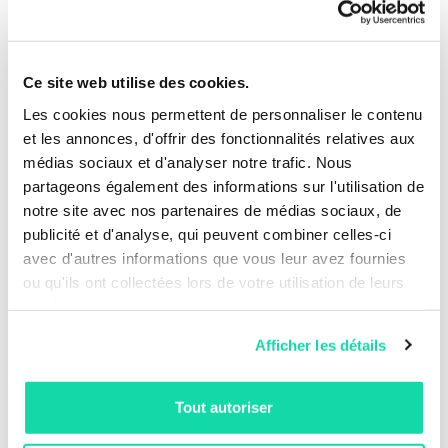
Ce site web utilise des cookies.
Papiers
Les cookies nous permettent de personnaliser le contenu
et les annonces, d'offrir des fonctionnalités relatives aux
Chez Sustana, nous allons au-delà du recyclage pour
médias sociaux et d'analyser notre trafic. Nous
analyser les répercussions de toutes nos activités. Une
partageons également des informations sur l'utilisation de
analyse du cycle de vie (ACV) visant à évaluer et à
notre site avec nos partenaires de médias sociaux, de
améliorer la performance écologique de nos papiers a
publicité et d'analyse, qui peuvent combiner celles-ci
démontré que l’empreinte environnementale du papier
avec d'autres informations que vous leur avez fournies
MC
Sustana Enviro
est plus petite que celle de la
ou qu'ils ont collectées lors de votre utilisation de leurs
moyenne des papiers en Amérique du Nord.
services.
En savoir plus
Afficher les détails
Tout autoriser