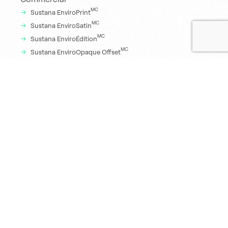
MC
Sustana EnviroPrint
MC
Sustana EnviroSatin
MC
Sustana EnviroÉdition
MC
Sustana EnviroOpaque Offset
MC
Sustana Opaque
MC
Sustana Kraft
MC
Sustana HiBulk
Numérique
MC
Sustana EnviroDigital
MC
Sustana EnviroJet
MC
Sustana Opaque Digital
Bureau
MC
Sustana EnviroCopy
Sécuritaire
Profil sécuritaire