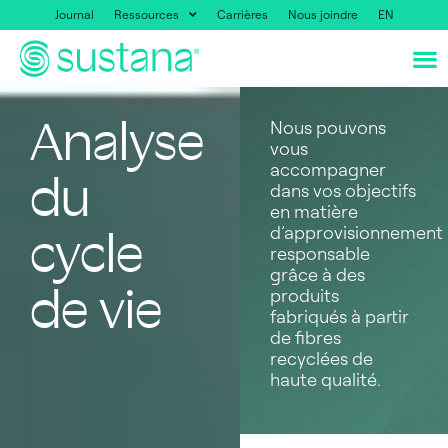
Journal
Ressources
Carrières
Nous joindre
EN
Analyse
Nous pouvons
vous
accompagner
du
dans vos objectifs
en matière
d’approvisionnement
cycle
responsable
grâce à des
de vie
produits
fabriqués à partir
de fibres
recyclées de
haute qualité.